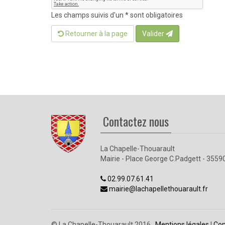
Les champs suivis d'un * sont obligatoires
Retourner à la page
Valider
Contactez nous
La Chapelle-Thouarault
Mairie - Place George C.Padgett - 3559
02.99.07.61.41
mairie@lachapellethouarault.fr
© La Chapelle-Thouarault 2016.
Mentions légales
| 
Con