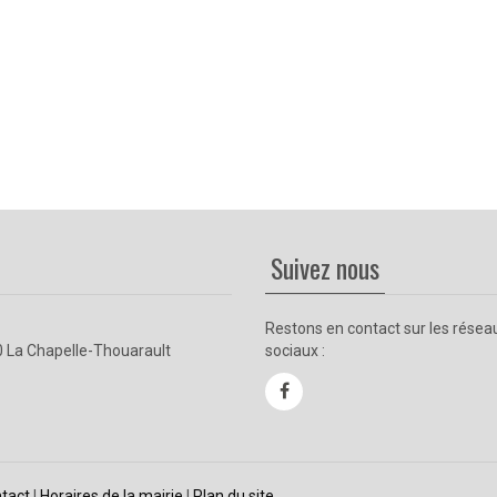
Suivez nous
Restons en contact sur les résea
0 La Chapelle-Thouarault
sociaux :
tact
| 
Horaires de la mairie
| 
Plan du site