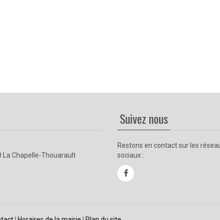
Suivez nous
Restons en contact sur les résea
0 La Chapelle-Thouarault
sociaux :
tact
| 
Horaires de la mairie
| 
Plan du site