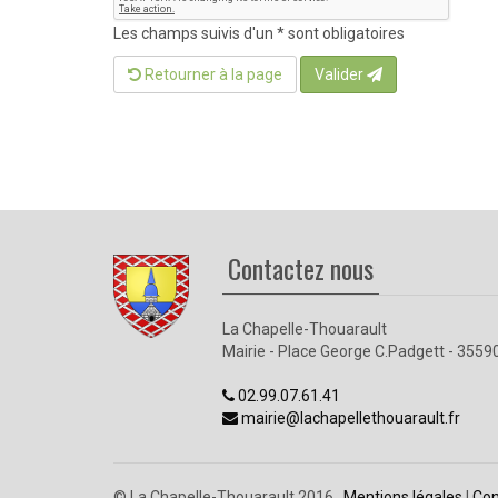
Les champs suivis d'un * sont obligatoires
Retourner à la page
Valider
Contactez nous
La Chapelle-Thouarault
Mairie - Place George C.Padgett - 3559
02.99.07.61.41
mairie@lachapellethouarault.fr
© La Chapelle-Thouarault 2016.
Mentions légales
| 
Con