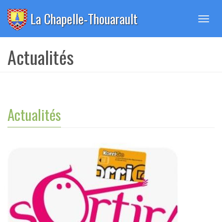
Panneau de gestion des cookies
La Chapelle-Thouarault
Toggl
navig
Actualités
Actualités